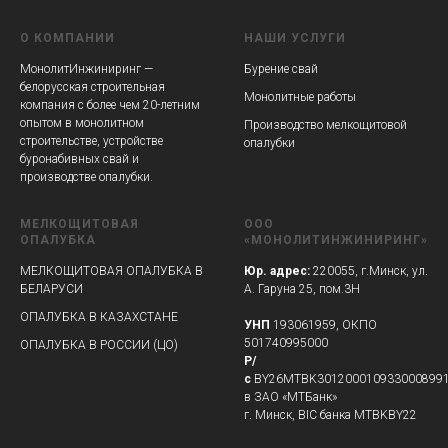
О КОМПАНИИ
НАШИ УСЛУГИ
МонолитИнжиниринг —
Бурение свай
белорусская строительная
Монолитные работы
компания с более чем 20-летним
опытом в монолитном
Производство мелкощитовой
строительстве, устройстве
опалубки
буронабивных свай и
производстве опалубки.
МЕЛКОЩИТОВАЯ
ООО
ОПАЛУБКА
«МОНОЛИТИНЖИНИРИНГ»
МЕЛКОЩИТОВАЯ ОПАЛУБКА В
Юр. адрес:
220055, г.Минск, ул.
БЕЛАРУСИ
А. Гаруна 25, пом.3Н
ОПАЛУБКА В КАЗАХСТАНЕ
УНП
193061959, ОКПО
501740995000
ОПАЛУБКА В РОССИИ (ЦО)
Р/
с
BY26MTBK301200010933000899
в ЗАО «МТБанк»
г. Минск, BIC банка MTBKBY22