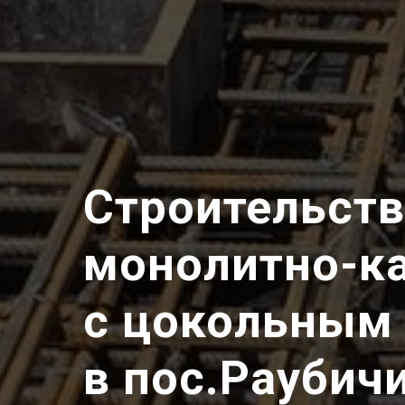
Строительств
монолитно-к
с цокольным
в пос.Раубич