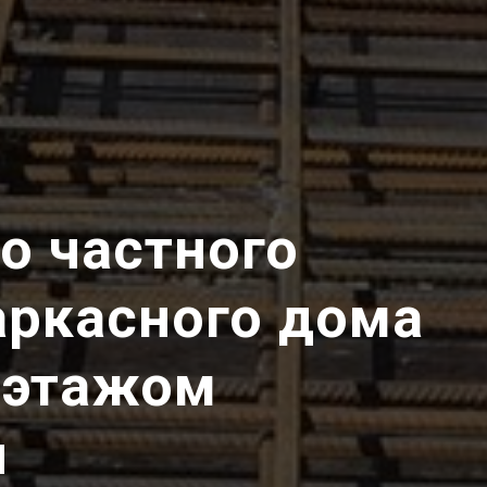
о частного
аркасного дома
 этажом
и